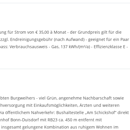
ung für Strom von € 35,00 à Monat - der Grundpreis gilt für die
 zzgl. Endreinigungsgebühr (nach Aufwand) - geeignet für ein Paar
ass: Verbrauchsausweis - Gas, 137 kWh/(m²/a) - Effizienzklasse E -
ebten Burgweihers - viel Grün, angenehme Nachbarschaft sowie
ahversorgung mit Einkaufsmöglichkeiten, Ärzten und weiteren
ia öffentlichem Nahverkehr: Bushaltestelle „Am Schickshof“ direkt
ahnhof Bonn-Duisdorf mit RB23 ca. 450 m entfernt mit
- insgesamt gelungene Kombination aus ruhigem Wohnen im