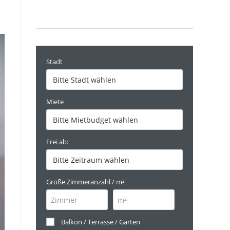
Stadt
Miete
Frei ab:
Größe Zimmeranzahl / m²
Balkon / Terrasse / Garten