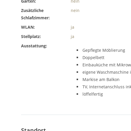
Garten:
nein
Zusätzliche
nein
Schlafzimmer:
WLAN:
ja
Stellplatz:
ja
Ausstattung:
Gepflegte Möblierung
Doppelbett
Einbauküche mit Mikrow
eigene Waschmaschine i
Markise am Balkon
TV, Internetanschluss in
löffelfertig
Standort