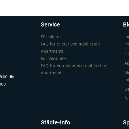
Service
Bl
Für Mieter
In
FAQ für Mieter von möblierten
Pi
Apartments
Fl
Für Vermieter
Ap
FAQ für Vermieter von möblierten
Mö
Apartments
18:00 Uhr
in
000
De
De
Städte-Info
Sp