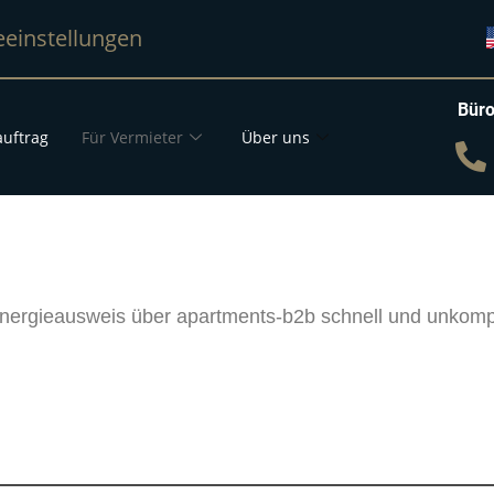
eeinstellungen
Büro
uftrag
Für Vermieter
Über uns
nergieausweis über apartments-b2b schnell und unkomplizi