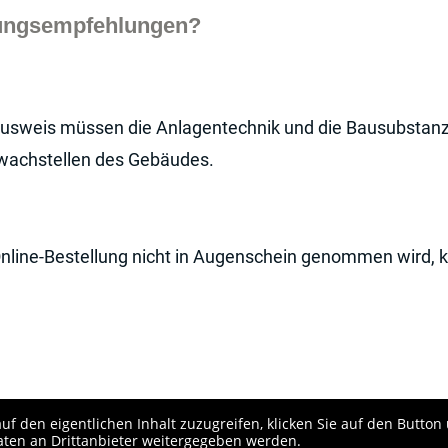
erungsempfehlungen?
usweis müssen die Anlagentechnik und die Bausubstan
hwachstellen des Gebäudes.
Online-Bestellung nicht in Augenschein genommen wird, 
uf den eigentlichen Inhalt zuzugreifen, klicken Sie auf den Button 
aten an Drittanbieter weitergegeben werden.