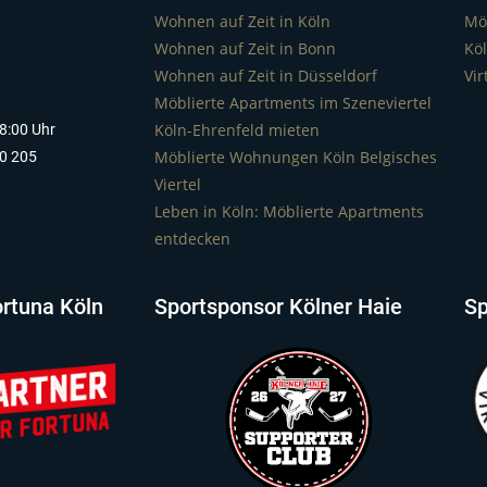
Wohnen auf Zeit in Köln
Mö
Wohnen auf Zeit in Bonn
Kö
Wohnen auf Zeit in Düsseldorf
Vir
Möblierte Apartments im Szeneviertel
Köln-Ehrenfeld mieten
18:00 Uhr
Möblierte Wohnungen Köln Belgisches
50 205
Viertel
Leben in Köln: Möblierte Apartments
entdecken
rtuna Köln
Sportsponsor Kölner Haie
Sp