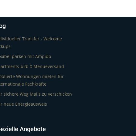
og
dividueller Transfer - Welcome
ckups
exibel parken mit Ampido
artments-b2b X Menueversand
blierte Wohnungen mieten für
ternationale Fachkräfte
r sichere Weg Mails zu verschicken
r neue Energieausweis
ezielle Angebote