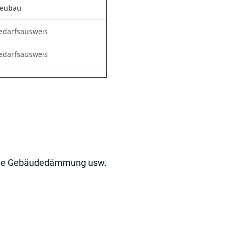
eubau
edarfsausweis
edarfsausweis
, die Gebäudedämmung usw.