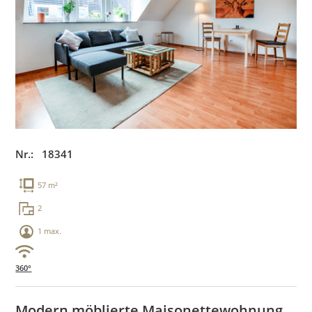
Nr.: 18341
57 m²
2
1 max.
360°
Modern möblierte Maisonettewohnung