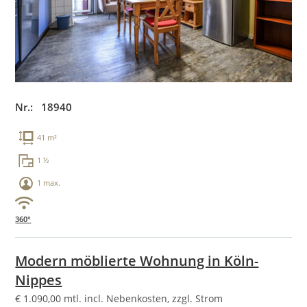
Nr.: 18940
41 m²
1 ½
1 max.
360°
Modern möblierte Wohnung in Köln-
Nippes
€
1.090,00
mtl. incl. Nebenkosten, zzgl. Strom