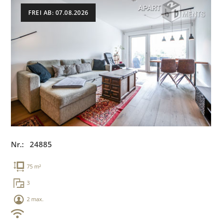
FREI AB: 07.08.2026
Nr.: 24885
75 m²
3
2 max.