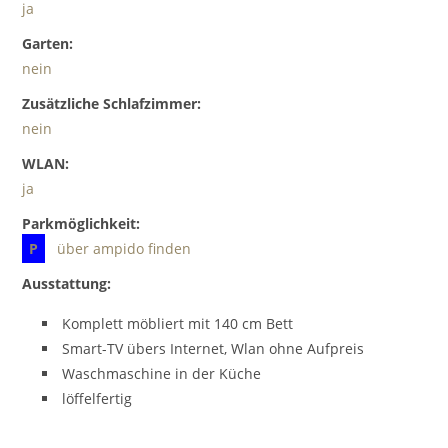
ja
Garten:
nein
Zusätzliche Schlafzimmer:
nein
WLAN:
ja
Parkmöglichkeit:
P
über ampido finden
Ausstattung:
Komplett möbliert mit 140 cm Bett
Smart-TV übers Internet, Wlan ohne Aufpreis
Waschmaschine in der Küche
löffelfertig