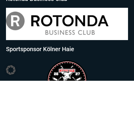
Sportsponsor Kölner Haie
Sportsponsor Viktoria Köln