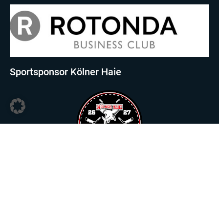
Sportsponsor Kölner Haie
Sportsponsor Viktoria Köln