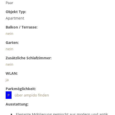
Paar
Objekt Typ:
Apartment
Balkon / Terrasse:
nein
Garten:
nein
Zusätzliche Schlafzimmer:
nein
WLAN:
ja
Parkmöglichkeit:
P
über ampido finden
Ausstattung:
Elegante Möblierung gemischt aus modern und antik