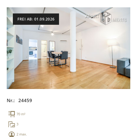
FREI AB: 01.09.2026
Nr.: 24459
70 m²
3
2 max.