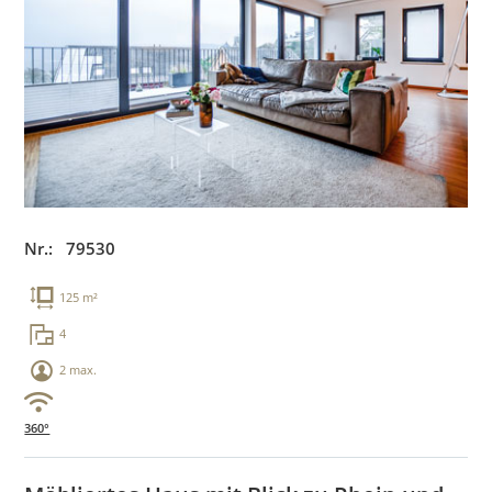
Nr.: 79530
125 m²
4
2 max.
360°