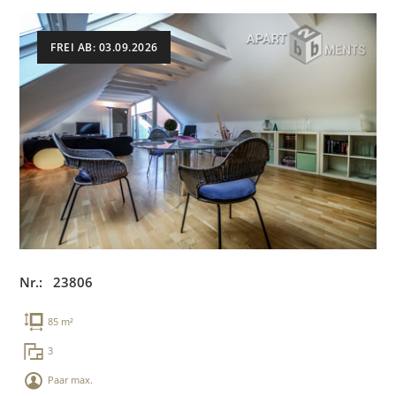
FREI AB: 03.09.2026
Nr.: 23806
85 m²
3
Paar max.