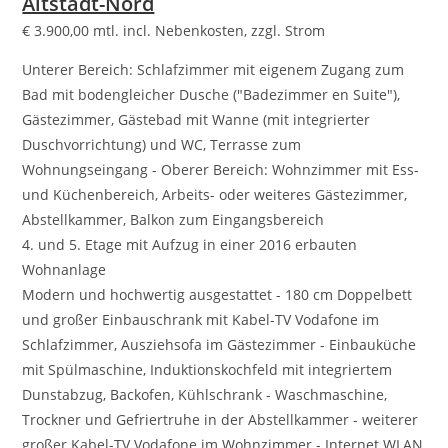
Altstadt-Nord
€
3.900,00
mtl. incl. Nebenkosten, zzgl. Strom
Unterer Bereich: Schlafzimmer mit eigenem Zugang zum
Bad mit bodengleicher Dusche ("Badezimmer en Suite"),
Gästezimmer, Gästebad mit Wanne (mit integrierter
Duschvorrichtung) und WC, Terrasse zum
Wohnungseingang - Oberer Bereich: Wohnzimmer mit Ess-
und Küchenbereich, Arbeits- oder weiteres Gästezimmer,
Abstellkammer, Balkon zum Eingangsbereich
4. und 5. Etage mit Aufzug in einer 2016 erbauten
Wohnanlage
Modern und hochwertig ausgestattet - 180 cm Doppelbett
und großer Einbauschrank mit Kabel-TV Vodafone im
Schlafzimmer, Ausziehsofa im Gästezimmer - Einbauküche
mit Spülmaschine, Induktionskochfeld mit integriertem
Dunstabzug, Backofen, Kühlschrank - Waschmaschine,
Trockner und Gefriertruhe in der Abstellkammer - weiterer
großer Kabel-TV Vodafone im Wohnzimmer - Internet WLAN