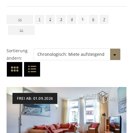
<<
1
2
3
4
5
6
7
>>
Sortierung
ändern:
FREI AB: 01.09.2026