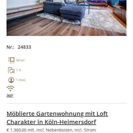
Nr.: 24833
54 m²
1 ½
1 max.
360°
Möblierte Gartenwohnung mit Loft
Charakter in Köln-Heimersdorf
€
1.360,00
mtl. incl. Nebenkosten, incl. Strom