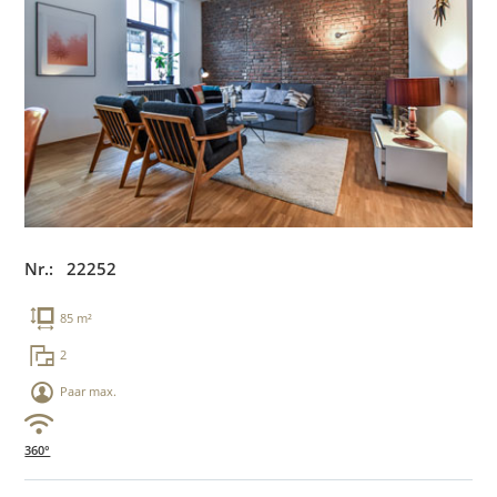
Nr.: 22252
85 m²
2
Paar max.
360°