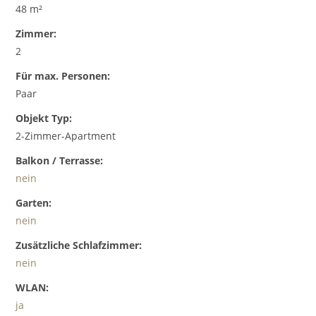
48 m²
Zimmer:
2
Für max. Personen:
Paar
Objekt Typ:
2-Zimmer-Apartment
Balkon / Terrasse:
nein
Garten:
nein
Zusätzliche Schlafzimmer:
nein
WLAN:
ja