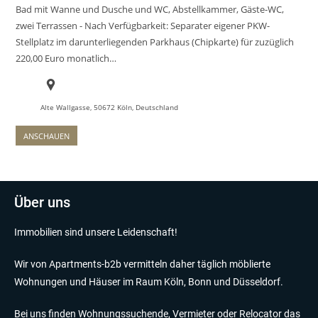
Bad mit Wanne und Dusche und WC, Abstellkammer, Gäste-WC,
zwei Terrassen - Nach Verfügbarkeit: Separater eigener PKW-
Stellplatz im darunterliegenden Parkhaus (Chipkarte) für zuzüglich
220,00 Euro monatlich…
Alte Wallgasse, 50672 Köln, Deutschland
ANSCHAUEN
Über uns
Immobilien sind unsere Leidenschaft!
Wir von Apartments-b2b vermitteln daher täglich möblierte
Wohnungen und Häuser im Raum Köln, Bonn und Düsseldorf.
Bei uns finden Wohnungssuchende, Vermieter oder Relocator das