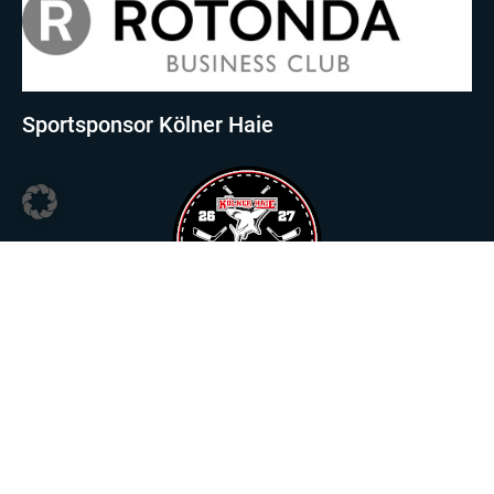
Sportsponsor Kölner Haie
Sportsponsor Viktoria Köln