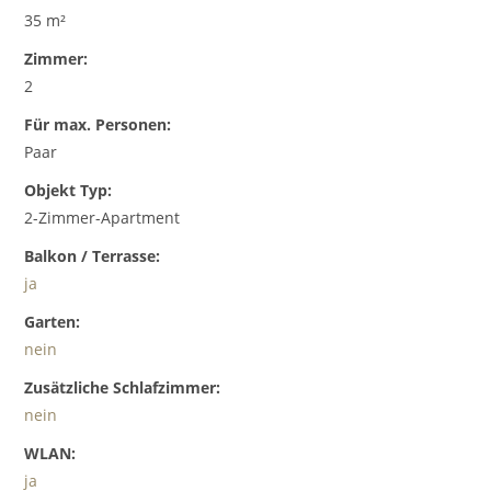
35 m²
Zimmer:
2
Für max. Personen:
Paar
Objekt Typ:
2-Zimmer-Apartment
Balkon / Terrasse:
ja
Garten:
nein
Zusätzliche Schlafzimmer:
nein
WLAN:
ja