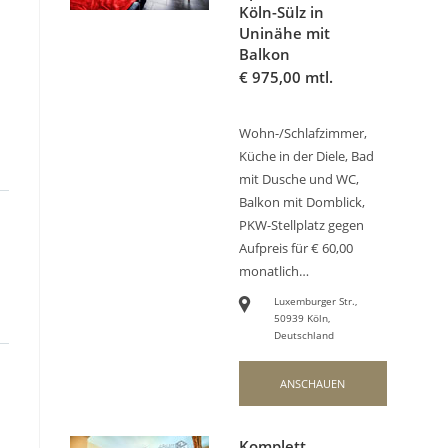
Köln-Sülz in
Uninähe mit
Balkon
€
975,00 mtl.
:
Wohn-/Schlafzimmer,
Küche in der Diele, Bad
mit Dusche und WC,
Balkon mit Domblick,
PKW-Stellplatz gegen
Aufpreis für € 60,00
monatlich…
Luxemburger Str.,
50939 Köln,
Deutschland
ANSCHAUEN
Komplett