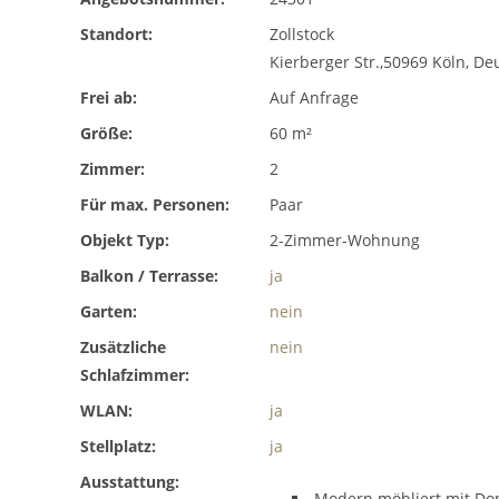
Standort:
Zollstock
Kierberger Str.,50969 Köln, D
Frei ab:
Auf Anfrage
Größe:
60 m²
Zimmer:
2
Für max. Personen:
Paar
Objekt Typ:
2-Zimmer-Wohnung
Balkon / Terrasse:
ja
Garten:
nein
Zusätzliche
nein
Schlafzimmer:
WLAN:
ja
Stellplatz:
ja
Ausstattung:
Modern möbliert mit Dop