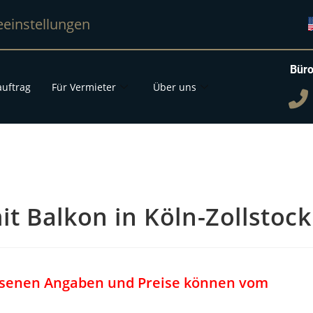
eeinstellungen
Büro
uftrag
Für Vermieter
Über uns
 Balkon in Köln-Zollstock
iesenen Angaben und Preise können vom