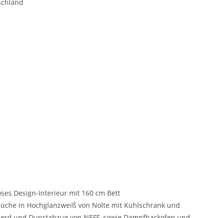
schland
ses Design-Interieur mit 160 cm Bett
Küche in Hochglanzweiß von Nolte mit Kühlschrank und
sherd und Dunstabzug von NEFF, sowie Dampfbackofen und