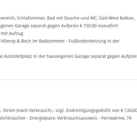
ereich, Schlafzimmer, Bad mit Dusche und WC, Süd-West Balkon,
eigenen Garage separat gegen Aufpreis € 150,00 monatlich
 mit Aufzug
n Villeroy & Boch im Badezimmer - Fußbodenheizung in der
l Autostellplatz in der hauseigenen Garage separat gegen Aufprei
l. Strom (nach Verbrauch) - zzgl. Endreinigungsgebühr von € 120,0
n Nichtraucher - Energiepass: Verbrauchsausweis - Fernwärme, 74