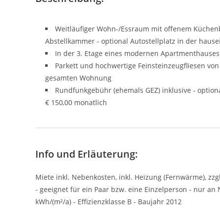
Weitläufiger Wohn-/Essraum mit offenem Küchenb
Abstellkammer - optional Autostellplatz in der haus
In der 3. Etage eines modernen Apartmenthauses
Parkett und hochwertige Feinsteinzeugfliesen vo
gesamten Wohnung
Rundfunkgebühr (ehemals GEZ) inklusive - optiona
€ 150,00 monatlich
Info und Erläuterung:
Miete inkl. Nebenkosten, inkl. Heizung (Fernwärme), zzg
- geeignet für ein Paar bzw. eine Einzelperson - nur a
kWh/(m²/a) - Effizienzklasse B - Baujahr 2012