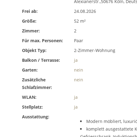
Alexianerstr.,50676 Köln, Deut
Frei ab:
24.08.2026
Größe:
52 m²
Zimmer:
2
Für max. Personen:
Paar
Objekt Typ:
2-Zimmer-Wohnung
Balkon / Terrasse:
ja
Garten:
nein
Zusätzliche
nein
Schlafzimmer:
WLAN:
ja
Stellplatz:
ja
Ausstattung:
Modern möbliert, luxuriö
komplett ausgestattete 
Gefrierschrank, Induktion