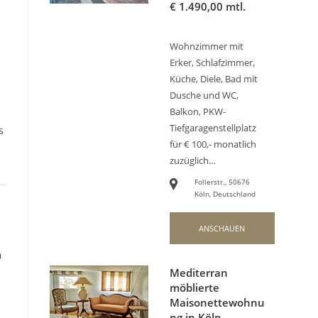
€
1.490,00 mtl.
Wohnzimmer mit
Erker, Schlafzimmer,
Küche, Diele, Bad mit
Dusche und WC,
Balkon, PKW-
Tiefgaragenstellplatz
s
für € 100,- monatlich
zuzüglich…
Follerstr., 50676
Köln, Deutschland
ANSCHAUEN
0
Mediterran
möblierte
Maisonettewohnu
ng in Köln-