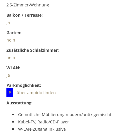
2,5-Zimmer-Wohnung
Balkon / Terrasse:
ja
Garten:
nein
Zusätzliche Schlafzimmer:
nein
WLAN:
ja
Parkmöglichkeit:
P
über ampido finden
Ausstattung:
Gemütliche Möblierung modern/antik gemischt
Kabel-TV, Radio/CD-Player
W-LAN-Zugang inklusive