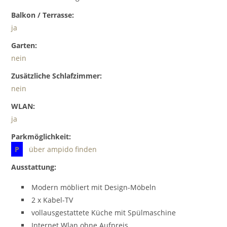
Balkon / Terrasse:
ja
Garten:
nein
Zusätzliche Schlafzimmer:
nein
WLAN:
ja
Parkmöglichkeit:
P
über ampido finden
Ausstattung:
Modern möbliert mit Design-Möbeln
2 x Kabel-TV
vollausgestattete Küche mit Spülmaschine
Internet Wlan ohne Aufpreis